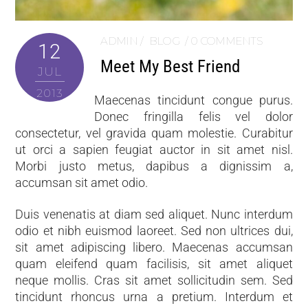
ADMIN
BLOG
0 COMMENTS
12
Meet My Best Friend
JUL
2013
Maecenas tincidunt congue purus.
Donec fringilla felis vel dolor
consectetur, vel gravida quam molestie. Curabitur
ut orci a sapien feugiat auctor in sit amet nisl.
Morbi justo metus, dapibus a dignissim a,
accumsan sit amet odio.
Duis venenatis at diam sed aliquet. Nunc interdum
odio et nibh euismod laoreet. Sed non ultrices dui,
sit amet adipiscing libero. Maecenas accumsan
quam eleifend quam facilisis, sit amet aliquet
neque mollis. Cras sit amet sollicitudin sem. Sed
tincidunt rhoncus urna a pretium. Interdum et