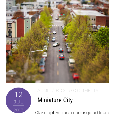
ADMIN
BLOG
0 COMMENTS
12
Miniature City
JUL
2013
Class aptent taciti sociosqu ad litora