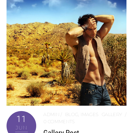
ADMIN
BLOG
,
IMAGES
GALLERY
11
0 COMMENTS
JUN
Gallery Post