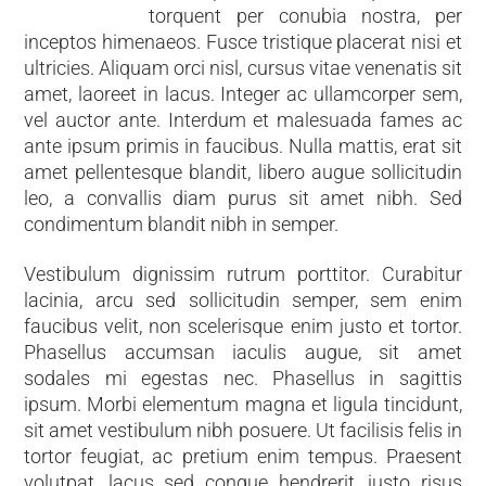
torquent per conubia nostra, per
inceptos himenaeos. Fusce tristique placerat nisi et
ultricies. Aliquam orci nisl, cursus vitae venenatis sit
amet, laoreet in lacus. Integer ac ullamcorper sem,
vel auctor ante. Interdum et malesuada fames ac
ante ipsum primis in faucibus. Nulla mattis, erat sit
amet pellentesque blandit, libero augue sollicitudin
leo, a convallis diam purus sit amet nibh. Sed
condimentum blandit nibh in semper.
Vestibulum dignissim rutrum porttitor. Curabitur
lacinia, arcu sed sollicitudin semper, sem enim
faucibus velit, non scelerisque enim justo et tortor.
Phasellus accumsan iaculis augue, sit amet
sodales mi egestas nec. Phasellus in sagittis
ipsum. Morbi elementum magna et ligula tincidunt,
sit amet vestibulum nibh posuere. Ut facilisis felis in
tortor feugiat, ac pretium enim tempus. Praesent
volutpat, lacus sed congue hendrerit, justo risus