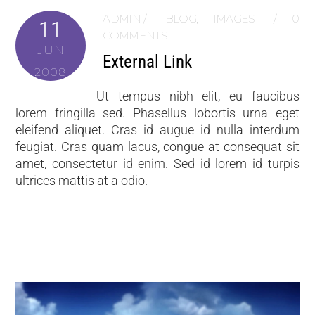
ADMIN
BLOG
,
IMAGES
0
11
COMMENTS
JUN
External Link
2008
Ut tempus nibh elit, eu faucibus
lorem fringilla sed. Phasellus lobortis urna eget
eleifend aliquet. Cras id augue id nulla interdum
feugiat. Cras quam lacus, congue at consequat sit
amet, consectetur id enim. Sed id lorem id turpis
ultrices mattis at a odio.