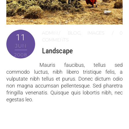
ADMIN
BLOG
,
IMAGES
0
11
COMMENTS
JUN
Landscape
2008
Mauris faucibus, tellus sed
commodo luctus, nibh libero tristique felis, a
vulputate nibh tellus et purus. Donec dictum odio
non magna accumsan pellentesque. Sed pharetra
fringilla venenatis. Quisque quis lobortis nibh, nec
egestas leo.